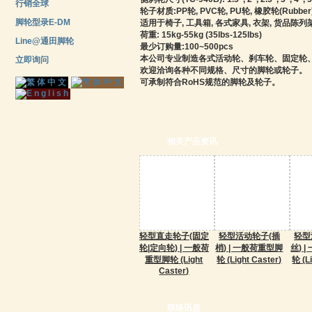
行销全球
轮子材质:PP轮, PVC轮, PU轮, 橡胶轮(Rubber),
脚轮型录E-DM
适用于椅子, 工具箱, 各式家具, 衣架, 货品陈列架,
荷重: 15kg-55kg (35lbs-125lbs)
Line@通田脚轮
最少订购量:100~500pcs
本公司专业制造各式活动轮、刹车轮、固定轮
立即询问
欢迎洽询各种不同规格、尺寸的脚轮或轮子。
可承制符合RoHS规范的脚轮及轮子。
相关产品资讯
轻型直走轮子(固定
轻型活动轮子(插
轻型
轮|定向轮) | 一般荷
梢) | 一般荷重型脚
丝) 
重型脚轮 (Light
轮 (Light Caster)
轮 (L
Caster)
联络讯息