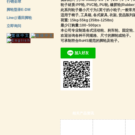
行销全球
轮子材质:PP轮, PVC轮, PU轮, 橡胶轮(Rubber),
脚轮型录E-DM
此系列轮子最小尺寸为1英寸的小轮子,一般常用
适用于椅子, 工具箱, 各式家具, 衣架, 货品陈列架,
Line@通田脚轮
荷重: 15kg-55kg (35lbs-125lbs)
最少订购量:100~500pcs
立即询问
本公司专业制造各式活动轮、刹车轮、固定轮
欢迎洽询各种不同规格、尺寸的脚轮或轮子。
可承制符合RoHS规范的脚轮及轮子。
相关产品资讯