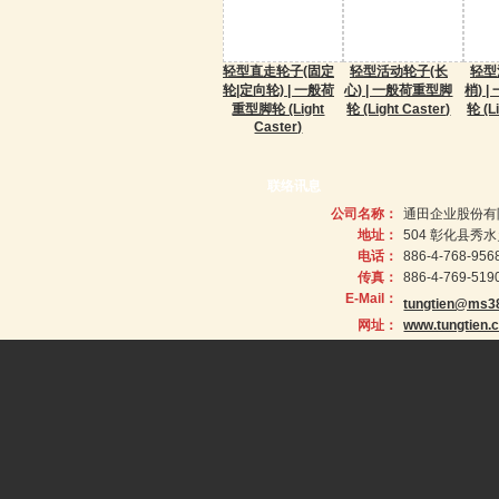
轻型直走轮子(固定
轻型活动轮子(长
轻型
轮|定向轮) | 一般荷
心) | 一般荷重型脚
梢) 
重型脚轮 (Light
轮 (Light Caster)
轮 (L
Caster)
联络讯息
公司名称：
通田企业股份有
地址：
504 彰化县秀
电话：
886-4-768-956
传真：
886-4-769-519
E-Mail：
tungtien@ms38
网址：
www.tungtien.