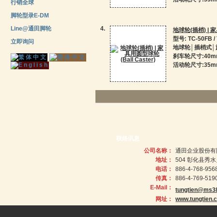
行销全球
脚轮型录E-DM
Line@通田脚轮
4.
地球轮(插梢) | 家
型号: TC-50FB / 
立即询问
地球轮│插梢式│
刹车轮尺寸:40mm (
活动轮尺寸:35mm (T
联络讯息
公司名称：
通田企业股份有
地址：
504 彰化县秀
电话：
886-4-768-956
传真：
886-4-769-519
E-Mail：
tungtien@ms38
网址：
www.tungtien.