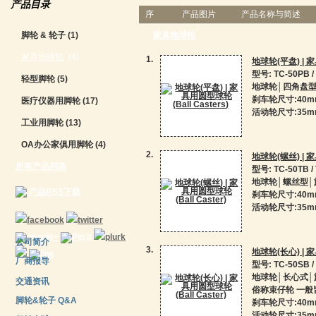
产品目录
序
产品图片
产品名称与简述
脚轮 & 轮子
(1)
家具地球轮
家具地球轮
(4)
1.
地球轮(平盘) | 家
型号: TC-50PB / 
轻型脚轮
(5)
地球轮│四角盘
刹车轮尺寸:40mm (
医疗仪器用脚轮
(17)
活动轮尺寸:35mm (T
工业用脚轮
(13)
OA办公家俱用脚轮
(4)
2.
地球轮(螺丝) | 家
所有产品列表
型号: TC-50TB / 
地球轮│螺丝型│
产品RSS下载
刹车轮尺寸:40mm (
活动轮尺寸:35mm (T
公司简介
3.
地球轮(长心) | 家
厂商报导
型号: TC-50SB / 
地球轮│长心式│
交通资讯
俗称束仔轮 一
脚轮&轮子 Q&A
刹车轮尺寸:40mm (
活动轮尺寸:35mm (