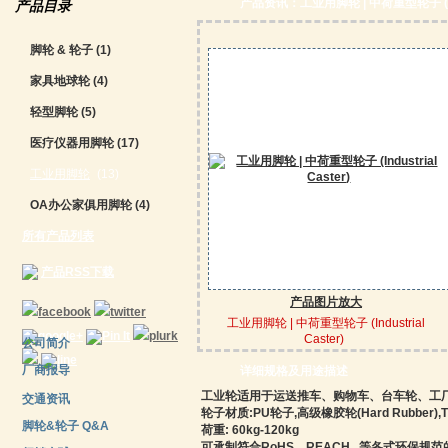
产品资讯：工业用脚轮 | 中荷重型轮子 (Indus
产品目录
脚轮 & 轮子
(1)
家具地球轮
(4)
轻型脚轮
(5)
医疗仪器用脚轮
(17)
工业用脚轮
(13)
OA办公家俱用脚轮
(4)
所有产品列表
产品RSS下载
产品图片放大
工业用脚轮 | 中荷重型轮子 (Industrial
Caster)
公司简介
厂商报导
详细规格及用途描述
工业轮适用于运送推车、购物车、台车轮、工厂仓
交通资讯
轮子材质:PU轮子,高级橡胶轮(Hard Rubber),TPR
脚轮&轮子 Q&A
荷重: 60kg-120kg
可承制符合RoHS、REACH...等各式环保规