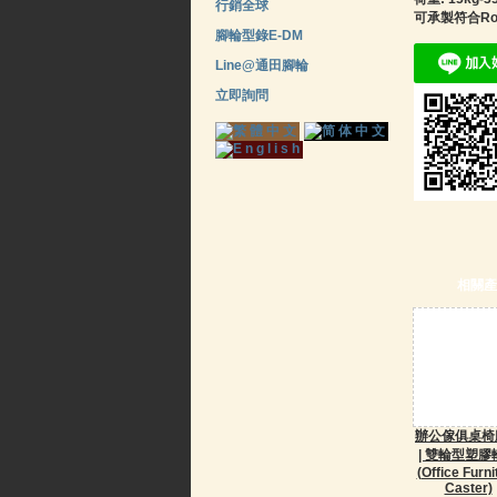
行銷全球
可承製符合R
腳輪型錄E-DM
Line@通田腳輪
立即詢問
相關產
辦公傢俱桌椅
| 雙輪型塑膠
(Office Furni
Caster)