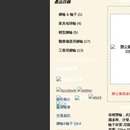
產品資訊
產品目錄
腳輪 & 輪子
(1)
家具地球輪
(4)
輕型腳輪
(5)
醫療儀器用腳輪
(17)
工業用腳輪
(13)
OA辦公傢俱用腳輪
(4)
所有產品列表
產品RSS下載
辦公傢俱桌椅腳
公司簡介
廠商報導
詳細規
俗稱雙輪，此
交通資訊
腦桌椅、沙發.
腳輪&輪子 Q&A
輪子材質:尼
荷重: 15kg-35