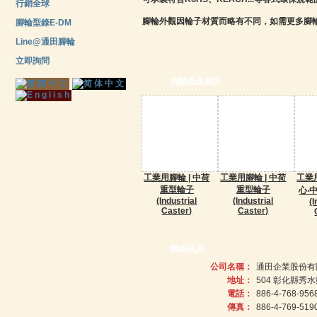
行銷全球
腳輪外觀因輪子材質而略有不同，如需更多腳
腳輪型錄E-DM
Line@通田腳輪
立即詢問
相關產品資訊
工業用腳輪 | 中荷
工業用腳輪 | 中荷
工業用
重型輪子
重型輪子
心‧
(Industrial
(Industrial
(I
Caster)
Caster)
聯絡訊息
公司名稱：
通田企業股份有
地址：
504 彰化縣秀
電話：
886-4-768-956
傳真：
886-4-769-519