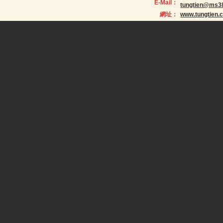
E-Mail：
tungtien@ms38
網址：
www.tungtien.