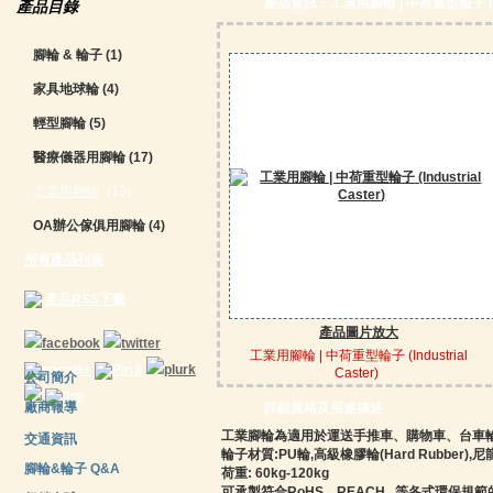
產品資訊：工業用腳輪 | 中荷重型輪子 (Indus
產品目錄
腳輪 & 輪子
(1)
家具地球輪
(4)
輕型腳輪
(5)
醫療儀器用腳輪
(17)
工業用腳輪
(13)
OA辦公傢俱用腳輪
(4)
所有產品列表
產品RSS下載
產品圖片放大
工業用腳輪 | 中荷重型輪子 (Industrial
Caster)
公司簡介
廠商報導
詳細規格及用途描述
工業腳輪為適用於運送手推車、購物車、台車輪、
交通資訊
輪子材質:PU輪,高級橡膠輪(Hard Rubber),尼龍(Ny
腳輪&輪子 Q&A
荷重: 60kg-120kg
可承製符合RoHS、REACH...等各式環保規