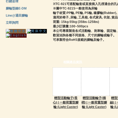
行銷全球
※TC-921可搭配輪套或直接插入孔徑適合的孔
腳輪型錄E-DM
※圖中TC-921S一般使用為床輪
輪子材質:PP輪, PE輪, PS輪, 橡膠輪(Rubber), 
Line@通田腳輪
適用於椅子, 床輪, 工具箱, 各式家具, 衣架, 貨
荷重: 15kg-55kg (35lbs-125lbs)
立即詢問
最少訂購量:100~500pcs
本公司專業製造各式活動輪、剎車輪、固定輪
歡迎洽詢各種不同規格、尺寸的腳輪或輪子。
可承製符合RoHS規範的腳輪及輪子。
相關產品資訊
輕型活動輪子(長
輕型活動輪子(插
輕型
心) | 一般荷重型腳
梢) | 一般荷重型腳
絲) 
輪 (Light Caster)
輪 (Light Caster)
輪 (L