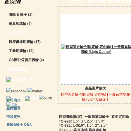
產品資訊：輕型直走輪子(固定輪|定向輪) | 一
產品目錄
腳輪 & 輪子
(1)
家具地球輪
(4)
輕型腳輪
(5)
醫療儀器用腳輪
(17)
工業用腳輪
(13)
OA辦公傢俱用腳輪
(4)
所有產品列表
產品RSS下載
產品圖片放大
輕型直走輪子(固定輪|定向輪) | 一般荷重型腳
輪 (Light Caster)
公司簡介
廠商報導
詳細規格及用途描述
交通資訊
輕型腳輪(固定)│一般荷重型輪子│直走定向輪
TC-928: 1.5”, 2”, 2.5”, 3”, 4”
腳輪&輪子 Q&A
TC-921: 1-3/16”, 1.5”, 2”, 2.5”
※TC-928為直走輪,俗稱定向輪